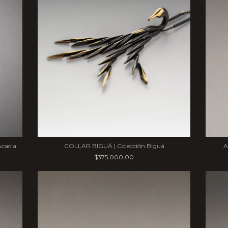
A
COLLAR BIGUÁ | Colección Biguá
cacia
$375.000,00