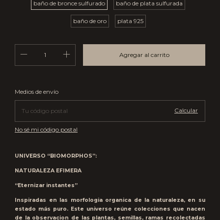
baño de bronce sulfurado
baño de plata sulfurada
baño de oro
plata 925
Cambiar CP
Entregas para el CP:
Medios de envío
Calcular
No sé mi código postal
UNIVERSO “BIOMORPHOS”:
NATURALEZA EFIMERA
“Eternizar instantes”
Inspiradas en las morfologia organica de la naturaleza, en su
estado más puro. Este universo reúne colecciones que nacen
de la observacion de las plantas, semillas, ramas recolectadas