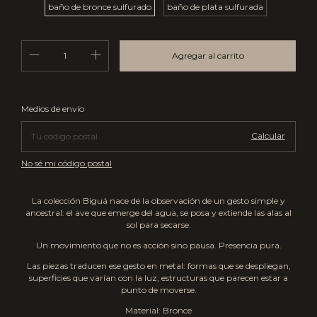
baño de bronce sulfurado
baño de plata sulfurada
Cambiar CP
Entregas para el CP:
Medios de envío
Calcular
No sé mi código postal
La colección Biguá nace de la observación de un gesto simple y
ancestral: el ave que emerge del agua, se posa y extiende las alas al
sol para secarse.
Un movimiento que no es acción sino pausa. Presencia pura.
Las piezas traducen ese gesto en metal: formas que se despliegan,
superficies que varían con la luz, estructuras que parecen estar a
punto de moverse.
Material: Bronce