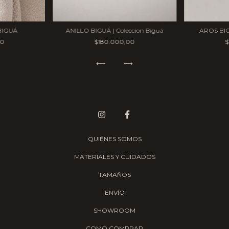
ANILLO BIGUÁ | Coleccion Biguá
BIGUÁ
AROS BIG
$180.000,00
00
$
QUIÉNES SOMOS
MATERIALES Y CUIDADOS
TAMAÑOS
ENVÍO
SHOWROOM
COMO COMPRAR